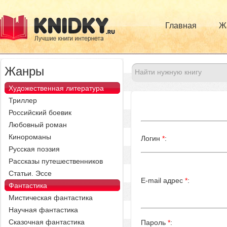
Главная
Ж
Жанры
Художественная литература
Триллер
Российский боевик
Любовный роман
Кинороманы
Логин
*
:
Русская поэзия
Рассказы путешественников
Статьи. Эссе
E-mail адрес
*
:
Фантастика
Мистическая фантастика
Научная фантастика
Сказочная фантастика
Пароль
*
: