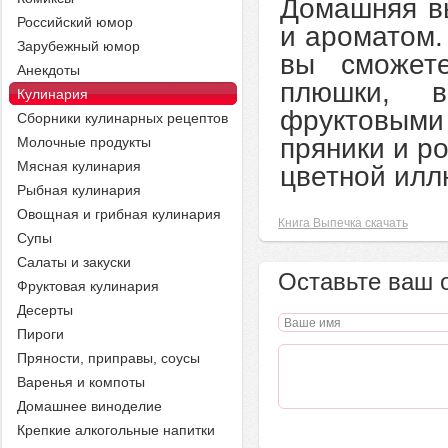
Домашняя в
Российский юмор
и ароматом.
Зарубежный юмор
вы сможете
Анекдоты
плюшки, 
Кулинария
фруктовыми 
Сборники кулинарных рецептов
пряники и р
Молочные продукты
Мясная кулинария
цветной илл
Рыбная кулинария
Овощная и грибная кулинария
Книга Выпечка скачать
Супы
Салаты и закуски
Оставьте ваш 
Фруктовая кулинария
Десерты
Пироги
Пряности, приправы, соусы
Варенья и компоты
Домашнее виноделие
Крепкие алкогольные напитки