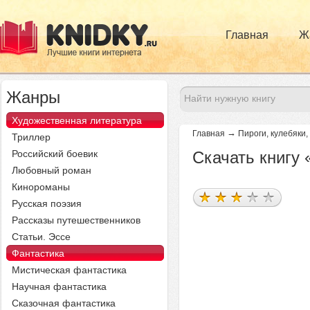
Главная
Ж
Жанры
Художественная литература
→
Главная
Пироги, кулебяки,
Триллер
Российский боевик
Скачать книгу
Любовный роман
Кинороманы
Русская поэзия
Рассказы путешественников
Статьи. Эссе
Фантастика
Мистическая фантастика
Научная фантастика
Сказочная фантастика